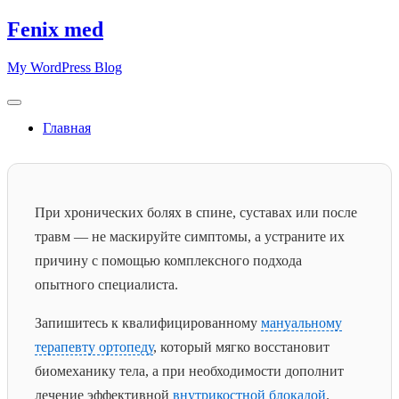
Skip
Fenix med
to
content
My WordPress Blog
Главная
При хронических болях в спине, суставах или после
травм — не маскируйте симптомы, а устраните их
причину с помощью комплексного подхода
опытного специалиста.
Запишитесь к квалифицированному
мануальному
терапевту ортопеду
, который мягко восстановит
биомеханику тела, а при необходимости дополнит
лечение эффективной
внутрикостной блокадой
.