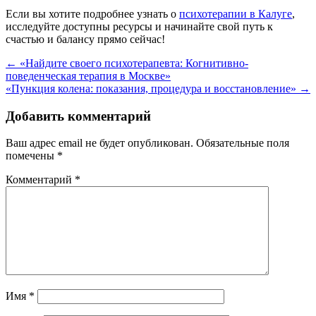
Если вы хотите подробнее узнать о
психотерапии в Калуге
,
исследуйте доступны ресурсы и начинайте свой путь к
счастью и балансу прямо сейчас!
Навигация
←
«Найдите своего психотерапевта: Когнитивно-
поведенческая терапия в Москве»
по
«Пункция колена: показания, процедура и восстановление»
→
записям
Добавить комментарий
Ваш адрес email не будет опубликован.
Обязательные поля
помечены
*
Комментарий
*
Имя
*