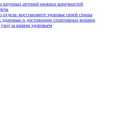
 и крупных артерий нижних конечностей
леча
 отдела: восстановите здоровье своей спины
к здоровью и достижению спортивных вершин
уход за вашим здоровьем