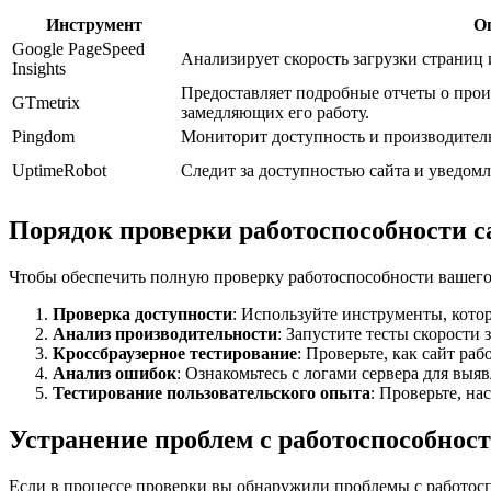
Инструмент
О
Google PageSpeed
Анализирует скорость загрузки страниц
Insights
Предоставляет подробные отчеты о прои
GTmetrix
замедляющих его работу.
Pingdom
Мониторит доступность и производитель
UptimeRobot
Следит за доступностью сайта и уведомля
Порядок проверки работоспособности с
Чтобы обеспечить полную проверку работоспособности вашего 
Проверка доступности
: Используйте инструменты, кото
Анализ производительности
: Запустите тесты скорости
Кроссбраузерное тестирование
: Проверьте, как сайт раб
Анализ ошибок
: Ознакомьтесь с логами сервера для выя
Тестирование пользовательского опыта
: Проверьте, на
Устранение проблем с работоспособнос
Если в процессе проверки вы обнаружили проблемы с работоспо