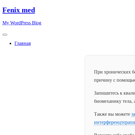
Skip
Fenix med
to
content
My WordPress Blog
Главная
При хронических бо
причину с помощью
Запишитесь к ква
биомеханику тела,
Также вы можете
з
интерференцтерап