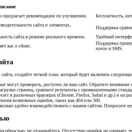
писание
 и предлагает рекомендации по улучшению.
Бесплатность, ин
зводительности сайта и элементах,
Поддержка сравн
ность сайта в режиме реального времени.
Удобный интерфей
Поддержка провер
ет вас о сбоях.
почте и SMS.
айта
сайта, создайте четкий план, который будет включать следующи
рые могут проверить, доступен ли ваш сайт. Обратите внимание
 загрузки страниц, сравните результаты с промышленными станда
отает в различных браузерах (Chrome, Firefox, Safari и др.) и на 
вления возможных ошибок, таких как 404 или 500.
сколько удобно взаимодействовать с вашим сайтом. Попросите не
тью
собностью, не отчаивайтесь. Отсутствие ошибок не означает, чт