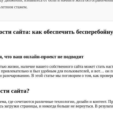
ду движений, избавьтесь от боли и начните жить без ограничен
7-летним стажем.
сти сайта: как обеспечить бесперебойну
я, что ваш онлайн-проект не подводит
тью жизни, наличие вашего собственного сайта может стать нас
ел привлекательно и был удобным для пользователей, и вот… он 
 разочарованию. В этой статье мы поговорим о том, как провер
сти сайта?
ма, где сочетаются различные технологии, дизайн и контент. Пре
ь загрузки страницы, и никогда больше не вернуться. В результа