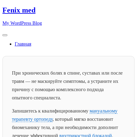
Skip
Fenix med
to
content
My WordPress Blog
Главная
При хронических болях в спине, суставах или после
травм — не маскируйте симптомы, а устраните их
причину с помощью комплексного подхода
опытного специалиста.
Запишитесь к квалифицированному
мануальному
терапевту ортопеду
, который мягко восстановит
биомеханику тела, а при необходимости дополнит
лечение эффективной
внутрикостной блокадой
.