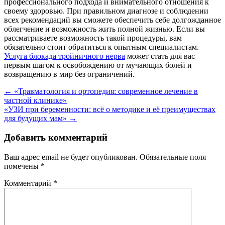
профессионального подхода и внимательного отношения к
своему здоровью. При правильном диагнозе и соблюдении
всех рекомендаций вы сможете обеспечить себе долгожданное
облегчение и возможность жить полной жизнью. Если вы
рассматриваете возможность такой процедуры, вам
обязательно стоит обратиться к опытным специалистам.
Услуга блокада тройничного нерва
может стать для вас
первым шагом к освобождению от мучающих болей и
возвращению в мир без ограничений.
Навигация
←
«Травматология и ортопедия: современное лечение в
частной клинике»
по
«УЗИ при беременности: всё о методике и её преимуществах
записям
для будущих мам»
→
Добавить комментарий
Ваш адрес email не будет опубликован.
Обязательные поля
помечены
*
Комментарий
*