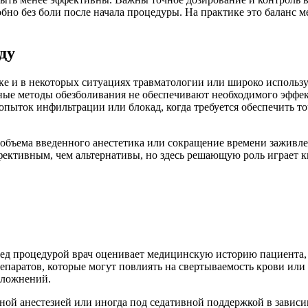
бно без боли после начала процедуры. На практике это баланс 
ду
тике и в некоторых ситуациях травматологии или широко исполь
ые методы обезболивания не обеспечивают необходимого эффект
пыток инфильтрации или блокад, когда требуется обеспечить то
 объема введенного анестетика или сокращение времени заживл
ффективным, чем альтернативы, но здесь решающую роль играет
ред процедурой врач оценивает медицинскую историю пациента, 
паратов, которые могут повлиять на свертываемость крови или
сложнений.
ной анестезией или иногда под седативной поддержкой в завис