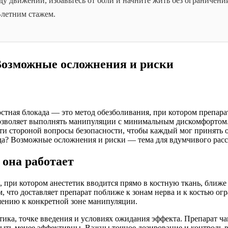
ду движений, избавьтесь от боли и начните жить без ограничен
7-летним стажем.
Возможные осложнения и риски
стная блокада — это метод обезболивания, при котором препарат
зволяет выполнять манипуляции с минимальным дискомфортом. В 
йти стороной вопросы безопасности, чтобы каждый мог принять 
да? Возможные осложнения и риски — тема для вдумчивого рассм
 она работает
 при котором анестетик вводится прямо в костную ткань, ближе 
 что доставляет препарат поближе к зонам нерва и к костью огр
ошению к конкретной зоне манипуляции.
етика, точке введения и условиях ожидания эффекта. Препарат ч
быть менее эффективны. Важны точное дозирование и контроль 