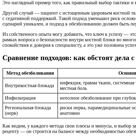
Это наглядный пример того, как правильный выбор тактики и 
Другой случай — пациент с истощенным здоровьем костной тк
с седативной поддержкой. Такой подход уменьшил риск ослож
сценарий уникален, и подход к обезболиванию должен быть п
Из собственного опыта могу добавить, что ключ к успеху — это
рамках вопроса о безопасности внутри костной блоки во мног
спокойствия и доверия к специалисту, а это уже половина успех
Сравнение подходов: как обстоят дела 
Метод обезболивания
Основн
инфекция, травма ткани, системная 
Внутрикостная блокада
местная боль
Инфильтрация
неполное обезболивание при глубок
Региональная блокада
риски нерва, парамедицинальные ос
(нерв)
анатомии
Как видим, у каждого метода свои плюсы и минусы, и выбор за
рецепту — он строится на балансе между необходимостью обе