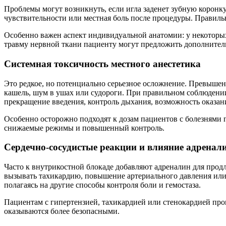
Проблемы могут возникнуть, если игла заденет зубную коронк
чувствительности или местная боль после процедуры. Правил
Особенно важен аспект индивидуальной анатомии: у некоторых
травму нервной ткани пациенту могут предложить дополнитель
Системная токсичность местного анестетика
Это редкое, но потенциально серьезное осложнение. Превышени
кашель, шум в ушах или судороги. При правильном соблюдении
прекращение введения, контроль дыхания, возможность оказа
Особенно осторожно подходят к дозам пациентов с болезнями 
снижаемые режимы и повышенный контроль.
Сердечно-сосудистые реакции и влияние адренал
Часто к внутрикостной блокаде добавляют адреналин для про
вызывать тахикардию, повышение артериального давления или
полагаясь на другие способы контроля боли и гемостаза.
Пациентам с гипертензией, тахикардией или стенокардией про
оказываются более безопасными.