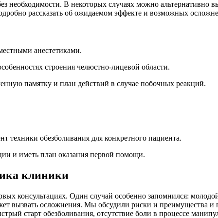
 без необходимости. В некоторых случаях можно альтернативно 
подробно рассказать об ожидаемом эффекте и возможных осложн
 местными анестетиками.
особенностях строения челюстно-лицевой области.
енную памятку и план действий в случае побочных реакций.
нт техники обезболивания для конкретного пациента.
ии и иметь план оказания первой помощи.
ника клиники
ервых консультациях. Один случай особенно запомнился: молодо
ожет вызвать осложнения. Мы обсудили риски и преимущества и
ыстрый старт обезболивания, отсутствие боли в процессе манип