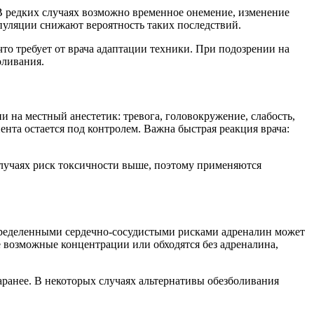
 В редких случаях возможно временное онемение, изменение
пуляции снижают вероятность таких последствий.
то требует от врача адаптации техники. При подозрении на
оливания.
 на местный анестетик: тревога, головокружение, слабость,
нта остается под контролем. Важна быстрая реакция врача:
случаях риск токсичности выше, поэтому применяются
определенными сердечно-сосудистыми рисками адреналин может
 возможные концентрации или обходятся без адреналина,
ранее. В некоторых случаях альтернативы обезболивания