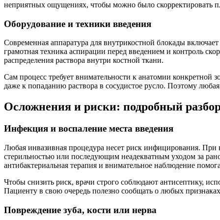
неприятных ощущениях, чтобы можно было скорректировать пл
Оборудование и техники введения
Современная аппаратура для внутрикостной блокады включает
грамотная техника аспирации перед введением и контроль ско
распределения раствора внутри костной ткани.
Сам процесс требует внимательности к анатомии конкретной з
даже к попаданию раствора в сосудистое русло. Поэтому люба
Осложнения и риски: подробный разбо
Инфекция и воспаление места введения
Любая инвазивная процедура несет риск инфицирования. При вн
стерильностью или последующим неадекватным уходом за рано
антибактериальная терапия и внимательное наблюдение помога
Чтобы снизить риск, врачи строго соблюдают антисептику, ис
Пациенту в свою очередь полезно сообщать о любых признака
Повреждение зуба, кости или нерва