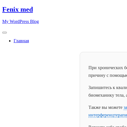
Skip
Fenix med
to
content
My WordPress Blog
Главная
При хронических бо
причину с помощью
Запишитесь к ква
биомеханику тела,
Также вы можете
з
интерференцтерап