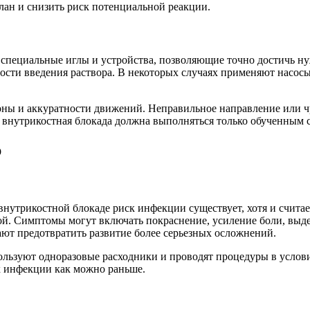
ан и снизить риск потенциальной реакции.
 специальные иглы и устройства, позволяющие точно достичь н
рости введения раствора. В некоторых случаях применяют насос
оны и аккуратности движений. Неправильное направление или чр
я внутрикостная блокада должна выполняться только обученным 
р
утрикостной блокаде риск инфекции существует, хотя и считает
й. Симптомы могут включать покраснение, усиление боли, выде
ют предотвратить развитие более серьезных осложнений.
пользуют одноразовые расходники и проводят процедуры в услов
х инфекции как можно раньше.