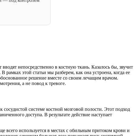
ий — под контролем
 вводят непосредственно в костную ткань. Казалось бы, звучит
рамках этой статьи мы разберем, как она устроена, когда ее
обоснованное решение вместе со своим лечащим врачом.
отрения, а не повод к тревоге.
к сосудистой системе костной мозговой полости. Этот подход
аниченного доступа. В результате действие наступает
аще всего используется в местах с обильным притоком крови и
введения: слишком большая доза повышает риск системной