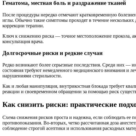
Гематома, местная боль и раздражение тканей
После процедуры нередко отмечают кратковременную болезненно
иглы. Обычно такие симптомы проходят в течение нескольких 
коррекции терапии.
Ключ к снижению риска — точное местоположение прокола, ак
консультация врача.
Долгосрочные риски и редкие случаи
Редко возникают более серьезные последствия. Среди них — и
состояния требуют немедленного медицинского внимания и леч
нарушениями стерильности.
Как и любая манипуляция, внутрикостная блокада требует ква
реакции и своевременном обращении за помощью риск сущест
Как снизить риски: практические подх
Схема снижения рисков проста и надежна, если соблюдать ее п
противопоказания. Во-вторых, четко рассчитанная доза анесте
соблюдение строгой асептики и использования расходных мате