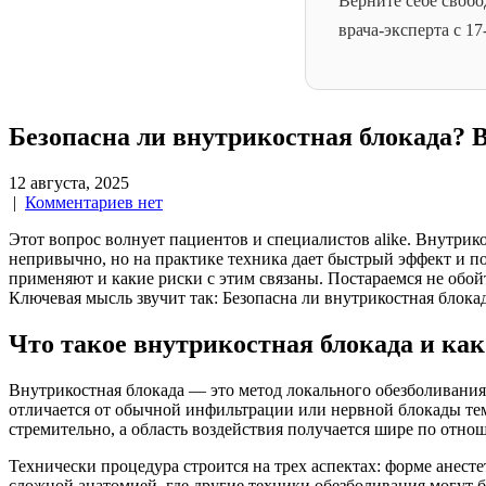
Верните себе свобо
врача-эксперта с 1
Безопасна ли внутрикостная блокада? 
12 августа, 2025
|
Комментариев нет
Этот вопрос волнует пациентов и специалистов alike. Внутрико
непривычно, но на практике техника дает быстрый эффект и по
применяют и какие риски с этим связаны. Постараемся не обо
Ключевая мысль звучит так: Безопасна ли внутрикостная блока
Что такое внутрикостная блокада и как
Внутрикостная блокада — это метод локального обезболивания,
отличается от обычной инфильтрации или нервной блокады тем,
стремительно, а область воздействия получается шире по отн
Технически процедура строится на трех аспектах: форме анест
сложной анатомией, где другие техники обезболивания могут 