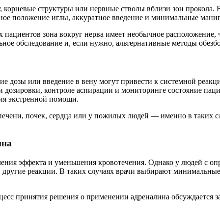
у, корневые структуры или нервные стволы вблизи зон прокола.
ьное положение иглы, аккуратное введение и минимальные мани
 пациентов зона вокруг нерва имеет необычное расположение, ч
ное обследование и, если нужно, альтернативные методы обезб
е дозы или введение в вену могут привести к системной реакции
 дозировки, контроле аспирации и мониторинге состояние пацие
ния экстренной помощи.
печени, почек, сердца или у пожилых людей — именно в таких 
ина
дления эффекта и уменьшения кровотечения. Однако у людей с 
 другие реакции. В таких случаях врачи выбирают минимальные
цесс принятия решения о применении адреналина обсуждается за