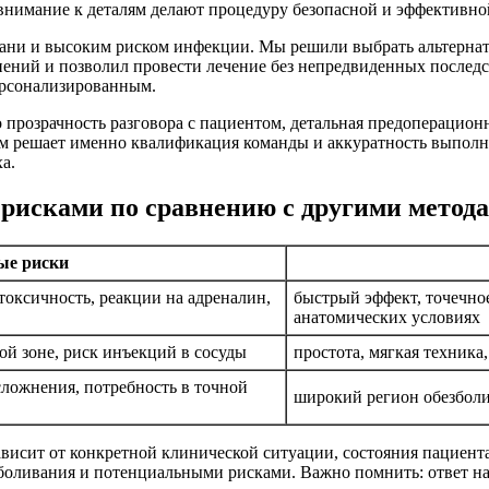
внимание к деталям делают процедуру безопасной и эффективно
ани и высоким риском инфекции. Мы решили выбрать альтернат
нений и позволил провести лечение без непредвиденных после
ерсонализированным.
 прозрачность разговора с пациентом, детальная предоперационн
ом решает именно квалификация команды и аккуратность выполне
а.
с рисками по сравнению с другими метод
ые риски
токсичность, реакции на адреналин,
быстрый эффект, точечно
анатомических условиях
ой зоне, риск инъекций в сосуды
простота, мягкая техника
ложнения, потребность в точной
широкий регион обезболи
висит от конкретной клинической ситуации, состояния пациента
зболивания и потенциальными рисками. Важно помнить: ответ на