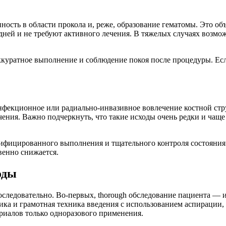
сть в области прокола и, реже, образование гематомы. Это объ
дней и не требуют активного лечения. В тяжелых случаях возм
куратное выполнение и соблюдение покоя после процедуры. Есл
нфекционное или радиально-инвазивное вовлечение костной стру
ения. Важно подчеркнуть, что такие исходы очень редки и чащ
лифицированного выполнения и тщательного контроля состояния
венно снижается.
оды
оследовательно. Во-первых, thorough обследование пациента — 
тика и грамотная техника введения с использованием аспирации,
риалов только одноразового применения.